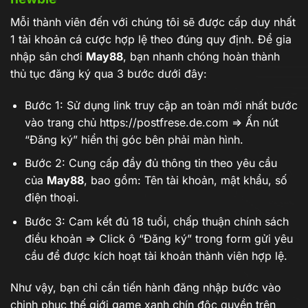
Mỗi thành viên đến với chúng tôi sẽ được cấp duy nhất
1 tài khoản cá cược hợp lệ theo đúng quy định. Để gia
nhập sân chơi
May88
, bạn nhanh chóng hoàn thành
thủ tục đăng ký qua 3 bước dưới đây:
Bước 1: Sử dụng link truy cập an toàn mới nhất bước
vào trang chủ https://postfrese.de.com => Ấn nút
“Đăng ký” hiển thị góc bên phải màn hình.
Bước 2: Cung cấp đầy đủ thông tin theo yêu cầu
của
May88
, bao gồm: Tên tài khoản, mật khẩu, số
điện thoại.
Bước 3: Cam kết đủ 18 tuổi, chấp thuận chính sách
điều khoản => Click ô “Đăng ký” trong form gửi yêu
cầu để được kích hoạt tài khoản thành viên hợp lệ.
Như vậy, bạn chỉ cần tiến hành đăng nhập bước vào
chinh phục thế giới game xanh chín độc quyền trên