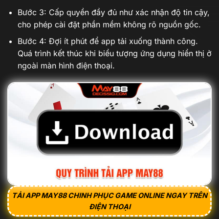
Bước 3: Cấp quyền đầy đủ như xác nhận độ tin cậy,
cho phép cài đặt phần mềm không rõ nguồn gốc.
Bước 4: Đợi ít phút để app tải xuống thành công.
Quá trình kết thúc khi biểu tượng ứng dụng hiển thị ở
ngoài màn hình điện thoại.
TẢI APP MAY88 CHINH PHỤC GAME ONLINE NGAY TRÊN
ĐIỆN THOẠI