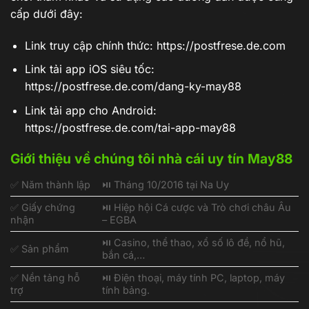
cấp dưới đây:
Link truy cập chính thức: https://postfrese.de.com
Link tải app iOS siêu tốc:
https://postfrese.de.com/dang-ky-may88
Link tải app cho Android:
https://postfrese.de.com/tai-app-may88
Giới thiệu về chúng tôi nhà cái uy tín May88
✅ Năm thành lập
⏯️ Tháng 10/2016 tại Na Uy
✅ Giấy chứng
⏯️ Hiệp hội Cá cược và Trò chơi châu Âu
nhận
– EGBA
⏯️ Casino, thể thao, xổ số lô đề, nổ hũ,
✅ Sản phẩm
bắn cá,…
✅ Nền tảng hỗ
⏯️ Điện thoại, máy tính PC, laptop, máy
trợ
tính bảng.