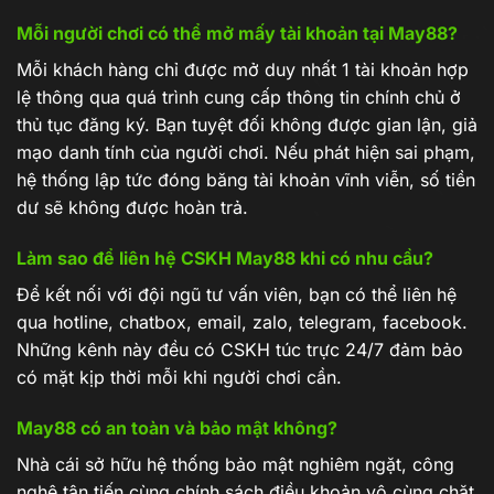
Mỗi người chơi có thể mở mấy tài khoản tại May88?
Mỗi khách hàng chỉ được mở duy nhất 1 tài khoản hợp
lệ thông qua quá trình cung cấp thông tin chính chủ ở
thủ tục đăng ký. Bạn tuyệt đối không được gian lận, giả
mạo danh tính của người chơi. Nếu phát hiện sai phạm,
hệ thống lập tức đóng băng tài khoản vĩnh viễn, số tiền
dư sẽ không được hoàn trả.
Làm sao để liên hệ CSKH May88 khi có nhu cầu?
Để kết nối với đội ngũ tư vấn viên, bạn có thể liên hệ
qua hotline, chatbox, email, zalo, telegram, facebook.
Những kênh này đều có CSKH túc trực 24/7 đảm bảo
có mặt kịp thời mỗi khi người chơi cần.
May88 có an toàn và bảo mật không?
Nhà cái sở hữu hệ thống bảo mật nghiêm ngặt, công
nghệ tân tiến cùng chính sách điều khoản vô cùng chặt