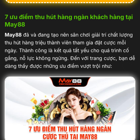
7 ưu điểm thu hút hàng ngàn khách hàng tại
May88
May88
đã và đang tạo nên sân chơi giải trí chất lượng
thu hút hàng triệu thành viên tham gia đặt cược mỗi
ngày. Thành công là kết quả tất yếu cho quá trình cố
gắng, nỗ lực không ngừng. Đến với trang cược, bạn dễ
dàng thấy được những ưu điểm vượt trội như: