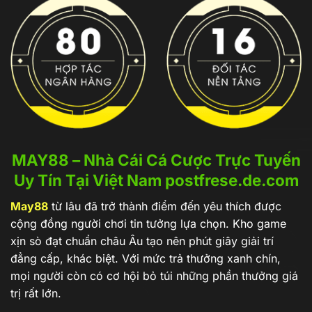
MAY88 – Nhà Cái Cá Cược Trực Tuyến
Uy Tín Tại Việt Nam postfrese.de.com
May88
từ lâu đã trở thành điểm đến yêu thích được
cộng đồng người chơi tin tưởng lựa chọn. Kho game
xịn sò đạt chuẩn châu Âu tạo nên phút giây giải trí
đẳng cấp, khác biệt. Với mức trả thưởng xanh chín,
mọi người còn có cơ hội bỏ túi những phần thưởng giá
trị rất lớn.