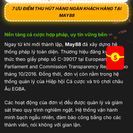
7 ƯU ĐIỂM THU HÚT HÀNG NGÀN KHÁCH HÀNG TẠI
+120k
MAY88
$
+50k
+100k
+1M
Nền tảng cá cược hợp pháp, uy tín vững bền
+75k
Ngay từ khi mới thành lập,
May88
đã xây dựng hệ
thống pháp lý toàn diện. Thương hiệu đăng ký chính
thức theo giấy phép số C-39017 tại European
Parliament and Commission Transparency Registry vào
tháng 10/2016. Đồng thời, đơn vị còn nằm trong hệ
thống quản lý của Hiệp hội Cá cược và trò chơi châu
Âu EGBA.
Các hoạt động của đơn vị đều được quản lý và giám
sát theo quy trình nghiêm ngặt. Hệ thống vận hành
minh bạch ngẫu nhiên, đảm bảo công bằng cho các
thành viên, nói không với gian lận.