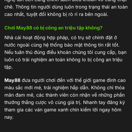
chẽ. Thông tin người dùng luôn trong trạng thái an toàn
cao nhất, tuyệt đối không bị rò rỉ ra bên ngoài.
Chơi May88 có bị công an triệu tập không?
Nhà cái hoạt động hợp pháp, có trụ sở chính đặt ở
nước ngoài cùng hệ thống bảo mật thông tin rất tốt.
Nếu tuân thủ đúng điều khoản chúng tôi cung cấp, bạn
luôn có trải nghiệm an toàn không lo bị công an triệu
tập.
May88
đưa người chơi đến với thế giới game đỉnh cao
màu sắc mới mẻ, trải nghiệm hấp dẫn. Không chỉ thỏa
mãn đam mê, các thành viên còn nhận về những phần
thưởng thắng cược vô cùng giá trị. Nhanh tay đăng ký
tham gia các ván game xanh chín kiếm lời ngay hôm
nay.