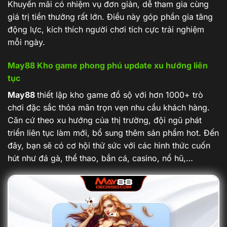
Khuyến mãi có nhiệm vụ đơn giản, dễ tham gia cùng
giá trị tiền thưởng rất lớn. Điều này góp phần gia tăng
động lực, kích thích người chơi tích cực trải nghiệm
mỗi ngày.
May88 Kho game phong phú update xu hướng liên
tục
May88
thiết lập kho game đồ sộ với hơn 1000+ trò
chơi đặc sắc thỏa mãn trọn vẹn nhu cầu khách hàng.
Căn cứ theo xu hướng của thị trường, đội ngũ phát
triển liên tục làm mới, bổ sung thêm sản phẩm hot. Đến
đây, bạn sẽ có cơ hội thử sức với các hình thức cuốn
hút như đá gà, thể thao, bắn cá, casino, nổ hũ,…