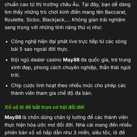
chuẩn cao từ thị trường châu Âu. Tại đây, bạn dễ dàng
tìm thấy những trò chơi kinh điển mang tên Baccarat,
Roulette, Sicbo, Blackjack,… Không gian trải nghiệm
sang trọng với những tính năng thú vị như:
Công nghệ hiện đại phát live trực tiếp từ các sòng
bài 5 sao ngoài đời thực.
Đội ngũ dealer casino
May88
đa quốc gia, trẻ trung
xinh đẹp, phong cách chuyên nghiệp, thần thái ngút
trời.
Chip cược linh hoạt theo nhiều mức cho phép các
thành viên tham gia chế độ đa bàn.
Xổ số lô đề bắt trọn cơ hội đổi đời
May88
là chốn dừng chân lý tưởng để các thành viên
thực hiện hóa ước mơ đổi đời. Nhà cái mang đến nhiều
phiên bản xổ số hấp dẫn như 3 miền, siêu tốc, lô đề