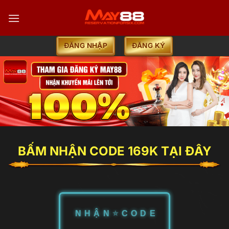
Bỏ
qua
nội
dung
ĐĂNG NHẬP
ĐĂNG KÝ
BẤM NHẬN CODE 169K TẠI ĐÂY
NHẬN
⭐
CODE