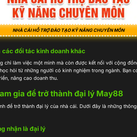
NHÀ CÁI HỖ TRỢ ĐÀO TẠO KỸ NĂNG CHUYÊN MÔN
à các đối tác kinh doanh khác
ng chỉ làm việc một mình mà còn được kết nối với cộng đồng
 học hỏi từ những người có kinh nghiệm trong ngành. Bạn có
riển, nâng cao doanh thu.
ham gia để trở thành đại lý May88
nh để trở thành đại lý của nhà cái. Dưới đây là những thông 
g nhận là đại lý