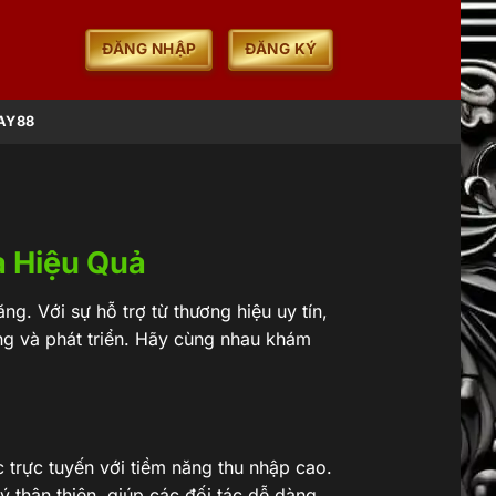
ĐĂNG NHẬP
ĐĂNG KÝ
AY88
à
Hiệu Quả
g. Với sự hỗ trợ từ thương hiệu uy tín,
ng và phát triển. Hãy cùng nhau khám
 trực tuyến với tiềm năng thu nhập cao.
 thân thiện, giúp các đối tác dễ dàng