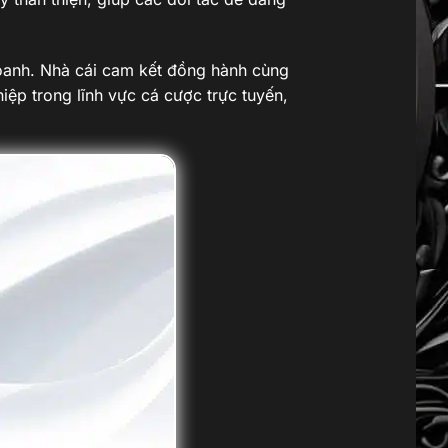
 doanh. Nhà cái cam kết đồng hành cùng
hiệp trong lĩnh vực cá cược trực tuyến,