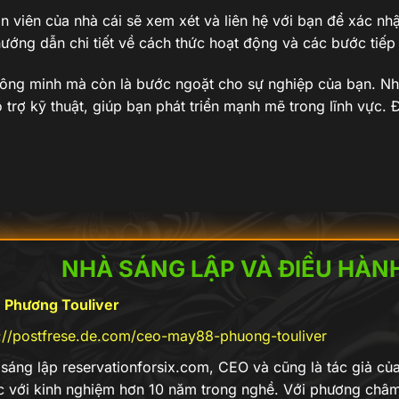
n viên của nhà cái sẽ xem xét và liên hệ với bạn để xác n
ớng dẫn chi tiết về cách thức hoạt động và các bước tiếp
thông minh mà còn là bước ngoặt cho sự nghiệp của bạn. N
trợ kỹ thuật, giúp bạn phát triển mạnh mẽ trong lĩnh vực. 
NHÀ SÁNG LẬP VÀ ĐIỀU HÀN
:
Phương Touliver
s://postfrese.de.com/ceo-may88-phuong-touliver
 sáng lập reservationforsix.com, CEO và cũng là tác giả c
ực với kinh nghiệm hơn 10 năm trong nghề. Với phương châm