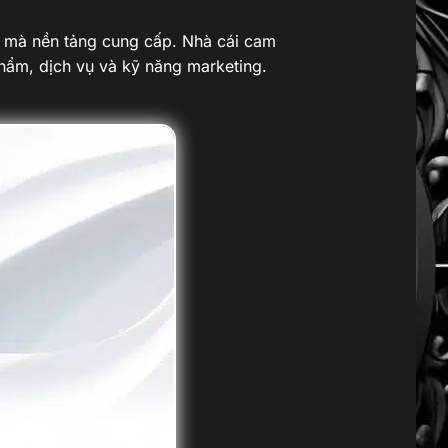
ệp mà nền tảng cung cấp. Nhà cái cam
phẩm, dịch vụ và kỹ năng marketing.