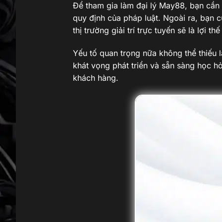
Để tham gia làm đại lý May88, bạn cần 
quy định của pháp luật. Ngoài ra, bạn 
thị trường giải trí trực tuyến sẽ là lợi 
Yếu tố quan trọng nữa không thể thiếu là
khát vọng phát triển và sẵn sàng học hỏ
khách hàng.