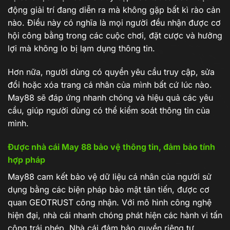
động giải trí đang diễn ra mà không gặp bất kì rào cản
nào. Điều này có nghĩa là mọi người đều nhận được cơ
hội công bằng trong các cuộc chơi, đặt cược và hưởng
lợi mà không lo bị lạm dụng thông tin.
Hơn nữa, người dùng có quyền yêu cầu truy cập, sửa
đổi hoặc xóa trang cá nhân của mình bất cứ lúc nào.
May88 sẽ đáp ứng nhanh chóng và hiệu quả các yêu
cầu, giúp người dùng có thể kiểm soát thông tin của
mình.
Được nhà cái May 88 bảo vệ thông tin, đảm bảo tính
hợp pháp
May88 cam kết bảo vệ dữ liệu cá nhân của người sử
dụng bằng các biện pháp bảo mật tân tiến, được cơ
quan GEOTRUST công nhận. Với mô hình công nghệ
hiện đại, nhà cái nhanh chóng phát hiện các hành vi tấn
công trái phép. Nhà cái đảm bảo quyền riêng tư