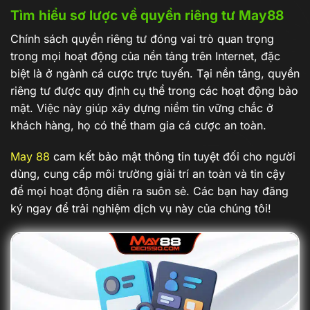
Tìm hiểu sơ lược về quyền riêng tư May88
Chính sách quyền riêng tư đóng vai trò quan trọng
trong mọi hoạt động của nền tảng trên Internet, đặc
biệt là ở ngành cá cược trực tuyến. Tại nền tảng, quyền
riêng tư được quy định cụ thể trong các hoạt động bảo
mật. Việc này giúp xây dựng niềm tin vững chắc ở
khách hàng, họ có thể tham gia cá cược an toàn.
May 88
cam kết bảo mật thông tin tuyệt đối cho người
dùng, cung cấp môi trường giải trí an toàn và tin cậy
để mọi hoạt động diễn ra suôn sẻ. Các bạn hay đăng
ký ngay để trải nghiệm dịch vụ này của chúng tôi!