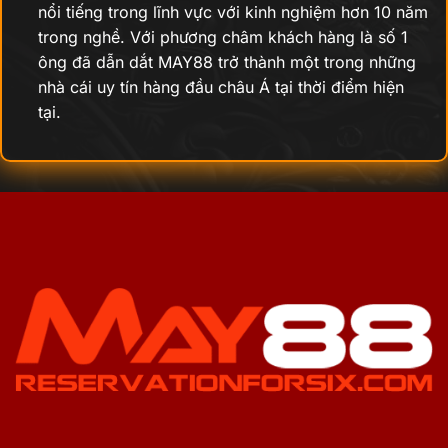
nổi tiếng trong lĩnh vực với kinh nghiệm hơn 10 năm
trong nghề. Với phương châm khách hàng là số 1
ông đã dẫn dắt MAY88 trở thành một trong những
nhà cái uy tín hàng đầu châu Á tại thời điểm hiện
tại.