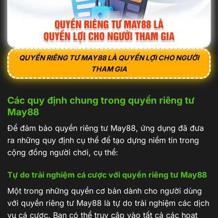
QUYỀN RIÊNG TƯ MAY88 LÀ QUYỀN LỢI CHO NGƯỜI
THAM GIA
Các quy định chung trong quyền riêng tư
May88
Để đảm bảo quyền riêng tư May88, ứng dụng đã đưa
ra những quy định cụ thể để tạo dựng niềm tin trong
cộng đồng người chơi, cụ thể:
Tự do trải nghiệm cá cược với quyền riêng tư May88
Một trong những quyền cơ bản dành cho người dùng
với quyền riêng tư May88 là tự do trải nghiệm các dịch
vụ cá cược. Bạn có thể truy cập vào tất cả các hoạt