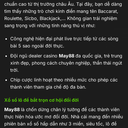
chuẩn cao từ thị trường châu Âu. Tại đây, bạn dễ dàng
tìm thấy những trò chơi kinh điển mang tên Baccarat,
Roulette, Sicbo, Blackjack,… Không gian trải nghiệm
sang trọng với những tính năng thú vị như:
Công nghệ hiện đại phát live trực tiếp từ các sòng
bài 5 sao ngoài đời thực.
Đội ngũ dealer casino
May88
đa quốc gia, trẻ trung
xinh đẹp, phong cách chuyên nghiệp, thần thái ngút
trời.
Chip cược linh hoạt theo nhiều mức cho phép các
thành viên tham gia chế độ đa bàn.
Xổ số lô đề bắt trọn cơ hội đổi đời
May88
là chốn dừng chân lý tưởng để các thành viên
thực hiện hóa ước mơ đổi đời. Nhà cái mang đến nhiều
phiên bản xổ số hấp dẫn như 3 miền, siêu tốc, lô đề