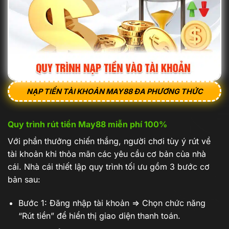
NẠP TIỀN TÀI KHOẢN MAY88 ĐA PHƯƠNG THỨC
Quy trình rút tiền May88 miễn phí 100%
Với phần thưởng chiến thắng, người chơi tùy ý rút về
tài khoản khi thỏa mãn các yêu cầu cơ bản của nhà
cái. Nhà cái thiết lập quy trình tối ưu gồm 3 bước cơ
bản sau:
Bước 1: Đăng nhập tài khoản => Chọn chức năng
“Rút tiền” để hiển thị giao diện thanh toán.