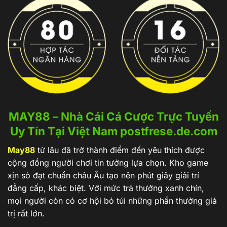
MAY88 – Nhà Cái Cá Cược Trực Tuyến
Uy Tín Tại Việt Nam postfrese.de.com
May88
từ lâu đã trở thành điểm đến yêu thích được
cộng đồng người chơi tin tưởng lựa chọn. Kho game
xịn sò đạt chuẩn châu Âu tạo nên phút giây giải trí
đẳng cấp, khác biệt. Với mức trả thưởng xanh chín,
mọi người còn có cơ hội bỏ túi những phần thưởng giá
trị rất lớn.