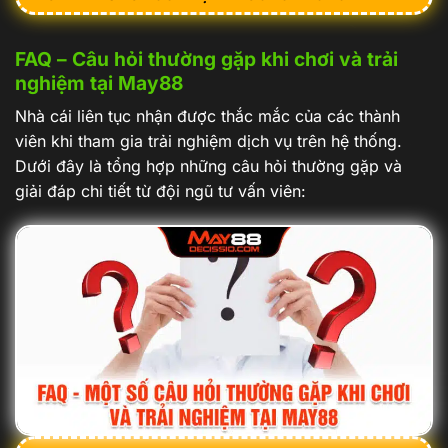
FAQ – Câu hỏi thường gặp khi chơi và trải
nghiệm tại May88
Nhà cái liên tục nhận được thắc mắc của các thành
viên khi tham gia trải nghiệm dịch vụ trên hệ thống.
Dưới đây là tổng hợp những câu hỏi thường gặp và
giải đáp chi tiết từ đội ngũ tư vấn viên: