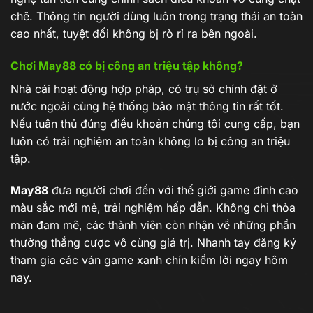
chẽ. Thông tin người dùng luôn trong trạng thái an toàn
cao nhất, tuyệt đối không bị rò rỉ ra bên ngoài.
Chơi May88 có bị công an triệu tập không?
Nhà cái hoạt động hợp pháp, có trụ sở chính đặt ở
nước ngoài cùng hệ thống bảo mật thông tin rất tốt.
Nếu tuân thủ đúng điều khoản chúng tôi cung cấp, bạn
luôn có trải nghiệm an toàn không lo bị công an triệu
tập.
May88
đưa người chơi đến với thế giới game đỉnh cao
màu sắc mới mẻ, trải nghiệm hấp dẫn. Không chỉ thỏa
mãn đam mê, các thành viên còn nhận về những phần
thưởng thắng cược vô cùng giá trị. Nhanh tay đăng ký
tham gia các ván game xanh chín kiếm lời ngay hôm
nay.