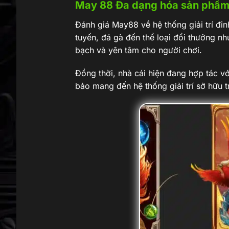
May 88 Đa dạng hóa sản phẩ
Đánh giá May88 về hệ thống giải trí đỉn
tuyến, đá gà đến thể loại đổi thưởng n
bạch và yên tâm cho người chơi.
Đồng thời, nhà cái hiện đang hợp tác v
bảo mang đến hệ thống giải trí sở hữu 