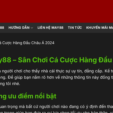
88
HƯỚNG DẪN
LIÊN HỆ MAY88
TIN TỨC
KHUYẾN MÃI M
Cá Cược Hàng Đầu Châu Á 2024
y88 – Sân Chơi Cá Cược Hàng Đầu
 người chơi cho thấy nhà cái thực sự uy tín, đẳng cấp. Kể t
đồng. Để giúp bạn nắm rõ hơn về những thông tin này đồng 
ng tôi nhé.
g ưu điểm nổi bật
uan trọng mà bất cứ người chơi nào đang có ý định đến tha
n trọng giúp bạn đưa ra sự lựa chọn tối ưu cho bản thân, v