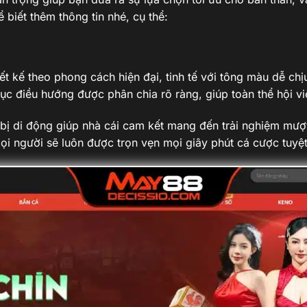
 biết thêm thông tin nhé, cụ thể:
iết kế theo phong cách hiện đại, tinh tế với tông màu dễ chị
ục điều hướng được phân chia rõ ràng, giúp toàn thể hội vi
ết bị di động giúp nhà cái cam kết mang đến trải nghiệm mượt
ọi người sẽ luôn được trọn vẹn mọi giây phút cá cược tuyệt