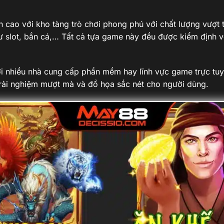
m
h cao với kho tàng trò chơi phong phú với chất lượng vượt t
hư slot, bắn cá,… Tất cả tựa game này đều được kiểm định v
ới nhiều nhà cung cấp phần mềm hay lĩnh vực game trực tuyế
trải nghiệm mượt mà và đồ họa sắc nét cho người dùng.