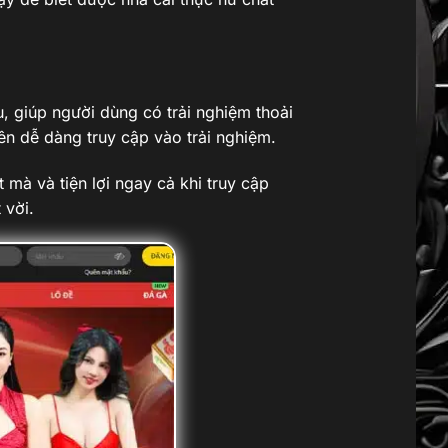
u, giúp người dùng có trải nghiệm thoải
ên dễ dàng truy cập vào trải nghiệm.
 mà và tiện lợi ngay cả khi truy cập
 vời.