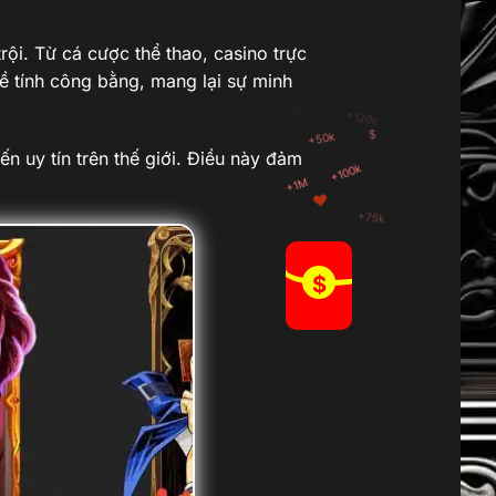
rội. Từ cá cược thể thao, casino trực
ề tính công bằng, mang lại sự minh
+120k
n uy tín trên thế giới. Điều này đảm
$
+50k
+100k
+1M
+75k