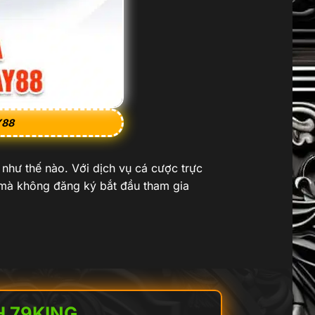
Y88
p như thế nào. Với dịch vụ cá cược trực
ì mà không đăng ký bắt đầu tham gia
H 79KING