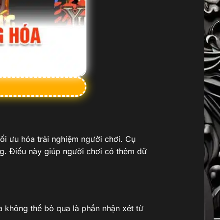
ối ưu hóa trải nghiệm người chơi. Cụ
ng. Điều này giúp người chơi có thêm dữ
 không thể bỏ qua là phần nhận xét từ