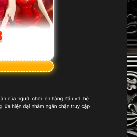
oàn của người chơi lên hàng đầu với hệ
g lửa hiện đại nhằm ngăn chặn truy cập