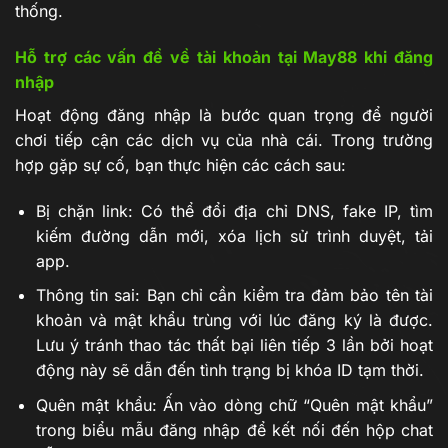
thống.
Hỗ trợ các vấn đề về tài khoản tại May88 khi đăng
nhập
Hoạt động đăng nhập là bước quan trọng để người
chơi tiếp cận các dịch vụ của nhà cái. Trong trường
hợp gặp sự cố, bạn thực hiện các cách sau:
Bị chặn link: Có thể đổi địa chỉ DNS, fake IP, tìm
kiếm đường dẫn mới, xóa lịch sử trình duyệt, tải
app.
Thông tin sai: Bạn chỉ cần kiểm tra đảm bảo tên tài
khoản và mật khẩu trùng với lúc đăng ký là được.
Lưu ý tránh thao tác thất bại liên tiếp 3 lần bởi hoạt
động này sẽ dẫn đến tình trạng bị khóa ID tạm thời.
Quên mật khẩu: Ấn vào dòng chữ “Quên mật khẩu”
trong biểu mẫu đăng nhập để kết nối đến hộp chat