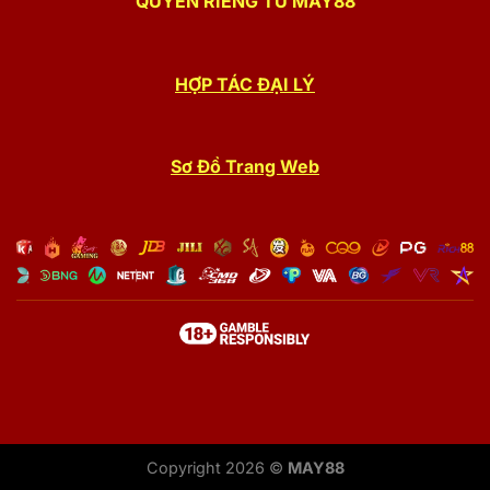
QUYỀN RIÊNG TƯ MAY88
HỢP TÁC ĐẠI LÝ
Sơ Đồ Trang Web
Copyright 2026 ©
MAY88