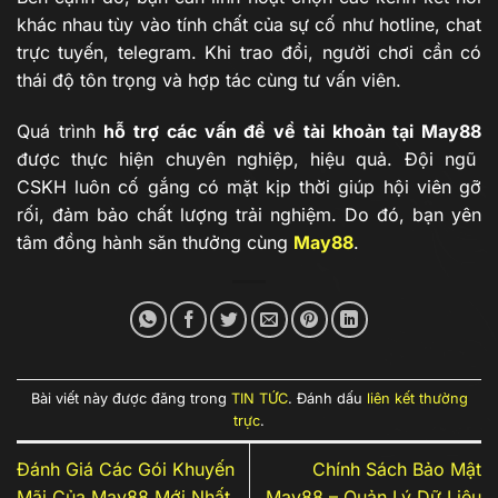
khác nhau tùy vào tính chất của sự cố như hotline, chat
trực tuyến, telegram. Khi trao đổi, người chơi cần có
thái độ tôn trọng và hợp tác cùng tư vấn viên.
Quá trình
hỗ trợ các vấn đề về tài khoản tại May88
được thực hiện chuyên nghiệp, hiệu quả. Đội ngũ
CSKH luôn cố gắng có mặt kịp thời giúp hội viên gỡ
rối, đảm bảo chất lượng trải nghiệm. Do đó, bạn yên
tâm đồng hành săn thưởng cùng
May88
.
Bài viết này được đăng trong
TIN TỨC
. Đánh dấu
liên kết thường
trực
.
Đánh Giá Các Gói Khuyến
Chính Sách Bảo Mật
Mãi Của May88 Mới Nhất
May88 – Quản Lý Dữ Liệu