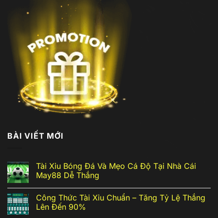
BÀI VIẾT MỚI
Tài Xỉu Bóng Đá Và Mẹo Cá Độ Tại Nhà Cái
May88 Dễ Thắng
Công Thức Tài Xỉu Chuẩn – Tăng Tỷ Lệ Thắng
Lên Đến 90%