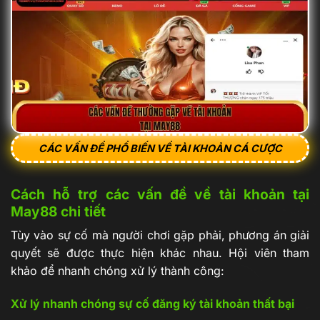
CÁC VẤN ĐỀ PHỔ BIẾN VỀ TÀI KHOẢN CÁ CƯỢC
Cách hỗ trợ các vấn đề về tài khoản tại
May88 chi tiết
Tùy vào sự cố mà người chơi gặp phải, phương án giải
quyết sẽ được thực hiện khác nhau. Hội viên tham
khảo để nhanh chóng xử lý thành công:
Xử lý nhanh chóng sự cố đăng ký tài khoản thất bại