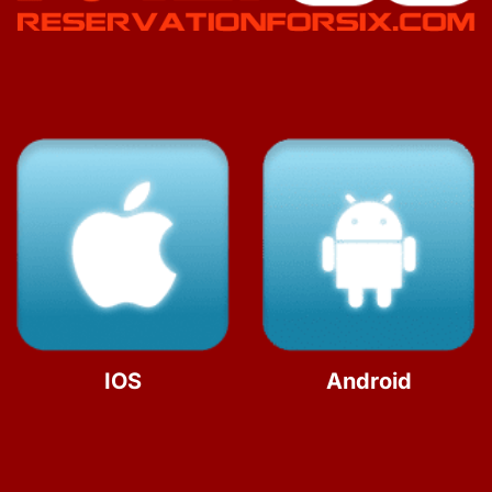
IOS
Android