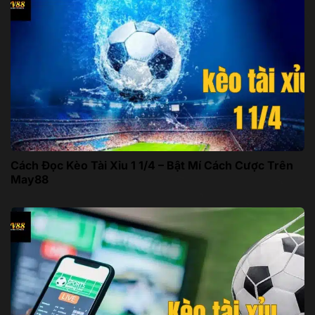
Cách Đọc Kèo Tài Xỉu 1 1/4 – Bật Mí Cách Cược Trên
May88