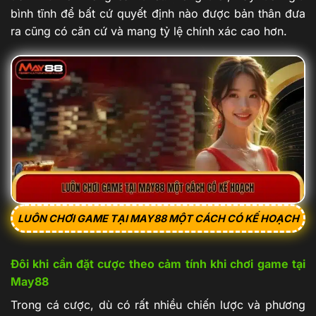
bình tĩnh để bất cứ quyết định nào được bản thân đưa
ra cũng có căn cứ và mang tỷ lệ chính xác cao hơn.
LUÔN CHƠI GAME TẠI MAY88 MỘT CÁCH CÓ KẾ HOẠCH
Đôi khi cần đặt cược theo cảm tính khi chơi game tại
May88
Trong cá cược, dù có rất nhiều chiến lược và phương