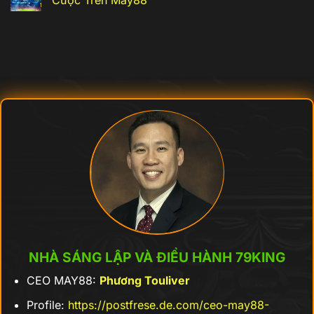
NHÀ SÁNG LẬP VÀ ĐIỀU HÀNH 79KING
CEO MAY88:
Phương Touliver
Profile:
https://postfrese.de.com/ceo-may88-