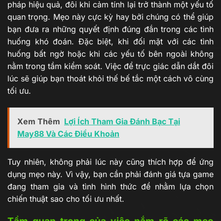
pháp hiệu quả, đôi khi cảm tính lại trở thành một yếu tố
quan trọng. Mẹo này cực kỳ hay bởi chúng có thể giúp
bạn đưa ra những quyết định đúng đắn trong các tình
huống khó đoán. Đặc biệt, khi đối mặt với các tình
huống bất ngờ hoặc khi các yếu tố bên ngoài không
nằm trong tầm kiểm soát. Việc để trực giác dẫn dắt đôi
lúc sẽ giúp bạn thoát khỏi thế bế tắc một cách vô cùng
tối ưu.
Xem Thêm
Lợi Ích Tham Gia Đánh Bạc Tại
May88 Và Các Điều Khoản
Tuy nhiên, không phải lúc này cũng thích hợp để ứng
dụng mẹo này. Vì vậy, bạn cần phải đánh giá tựa game
đang tham gia và tình hình thức để nhằm lựa chọn
chiến thuật sao cho tối ưu nhất.