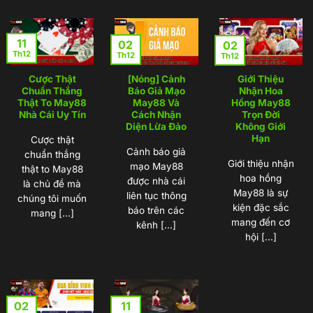
11
02
02
Th12
Th12
Th12
Cược Thật
[Nóng] Cảnh
Giới Thiệu
Chuẩn Thắng
Báo Giả Mạo
Nhận Hoa
Thật To May88
May88 Và
Hồng May88
Nhà Cái Uy Tín
Cách Nhận
Trọn Đời
Diện Lừa Đảo
Không Giới
Hạn
Cược thật
Cảnh báo giả
chuẩn thắng
Giới thiệu nhận
mạo May88
thật to May88
hoa hồng
được nhà cái
là chủ đề mà
May88 là sự
liên tục thông
chúng tôi muốn
kiện đặc sắc
báo trên các
mang [...]
mang đến cơ
kênh [...]
hội [...]
02
11