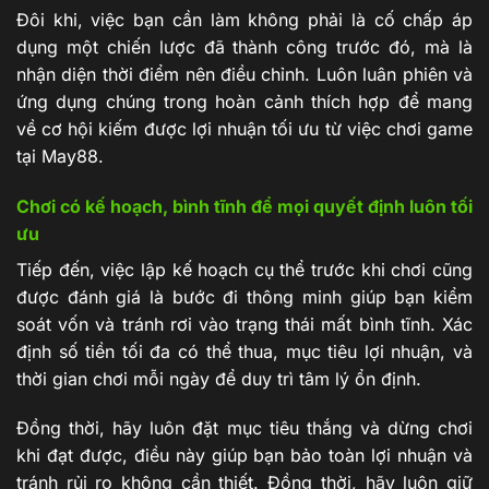
Đôi khi, việc bạn cần làm không phải là cố chấp áp
dụng một chiến lược đã thành công trước đó, mà là
nhận diện thời điểm nên điều chỉnh. Luôn luân phiên và
ứng dụng chúng trong hoàn cảnh thích hợp để mang
về cơ hội kiếm được lợi nhuận tối ưu từ việc chơi game
tại May88.
Chơi có kế hoạch, bình tĩnh để mọi quyết định luôn tối
ưu
Tiếp đến, việc lập kế hoạch cụ thể trước khi chơi cũng
được đánh giá là bước đi thông minh giúp bạn kiểm
soát vốn và tránh rơi vào trạng thái mất bình tĩnh. Xác
định số tiền tối đa có thể thua, mục tiêu lợi nhuận, và
thời gian chơi mỗi ngày để duy trì tâm lý ổn định.
Đồng thời, hãy luôn đặt mục tiêu thắng và dừng chơi
khi đạt được, điều này giúp bạn bảo toàn lợi nhuận và
tránh rủi ro không cần thiết. Đồng thời, hãy luôn giữ