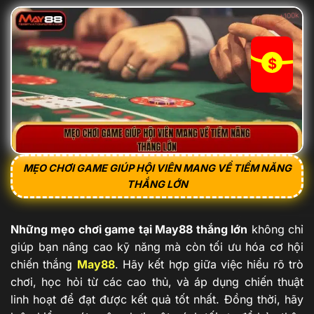
$
+50k
+100k
+1M
MẸO CHƠI GAME GIÚP HỘI VIÊN MANG VỀ TIỀM NĂNG
THẮNG LỚN
Những mẹo chơi game tại May88 thắng lớn
không chỉ
giúp bạn nâng cao kỹ năng mà còn tối ưu hóa cơ hội
chiến thắng
May88
. Hãy kết hợp giữa việc hiểu rõ trò
chơi, học hỏi từ các cao thủ, và áp dụng chiến thuật
linh hoạt để đạt được kết quả tốt nhất. Đồng thời, hãy