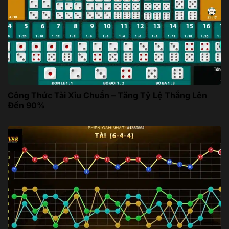
Công Thức Tài Xỉu Chuẩn – Tăng Tỷ Lệ Thắng Lên
Đến 90%